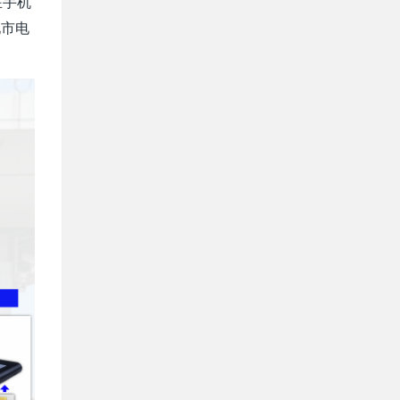
在手机
现市电