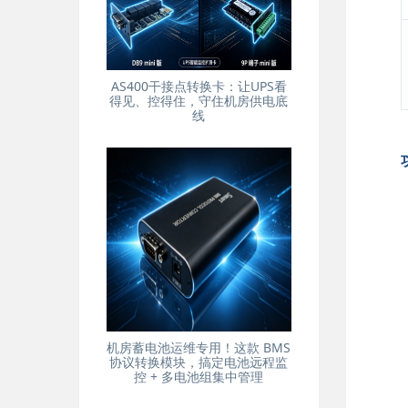
AS400干接点转换卡：让UPS看
得见、控得住，守住机房供电底
线
机房蓄电池运维专用！这款 BMS
协议转换模块，搞定电池远程监
控 + 多电池组集中管理