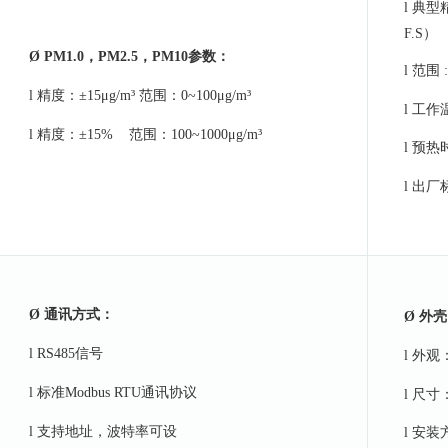
l
典型
F.S）
Ø
PM1.0，PM2.5，PM10参数：
l
范围
:
l
精度：
±15μg/m³
范围：
0~100μg/m³
l
工作
l
精度：
±15%
范围：
100~1000μg/m³
l
预热
l
出厂
Ø
通讯方式：
Ø
外壳
l
RS485信号
l
外观
l
标准
Modbus RTU通讯协议
l
尺寸
l
支持地址，波特率可设
l 安