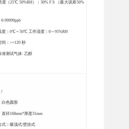
精度（
25℃ 50%RH）：30% F.S （最大误差50%
 0-99999ppb
温度：
0℃～50℃ 工作湿度：0～95%RH
时间：
>=120 秒
标准测试气体: 乙醇
：
：白色圆形
：直径
168mm*厚度31mm
装方式：吸顶式/壁挂式