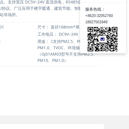
。支持宽压 DC5V~24V 直流供电，RS485信号通讯，
-RTU协议。广泛应用于楼宇暖通、建筑节能、智能家居、学
服务热线：
站等场所。
+8620-32052760
18927501849
01
尺寸：
直径168mm*厚度31mm
工作电压：
DC9V~24V
州
用途：
支持PM2.5、PM10、
PM1.0、TVOC、环境烟雾检测
（GJ01AM03型号不支持PM2.5、
PM10、PM1.0）