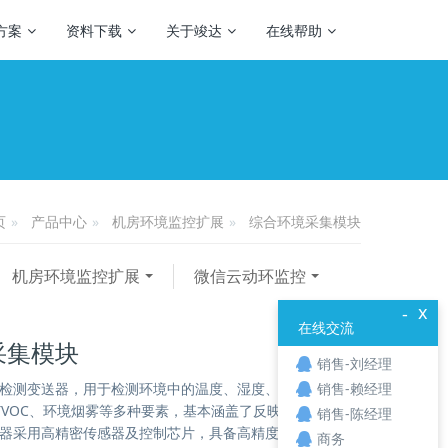
方案
资料下载
关于竣达
在线帮助
产品中心
机房环境监控扩展
综合环境采集模块
页
机房环境监控扩展
微信云动环监控
x
-
在线交流
采集模块
销售-刘经理
检测变送器，用于检测环境中的温度、湿度、PM2.5、
销售-赖经理
0、TVOC、环境烟雾等多种要素，基本涵盖了反映空气质量
销售-陈经理
器采用高精密传感器及控制芯片，具备高精度、高分辨
商务