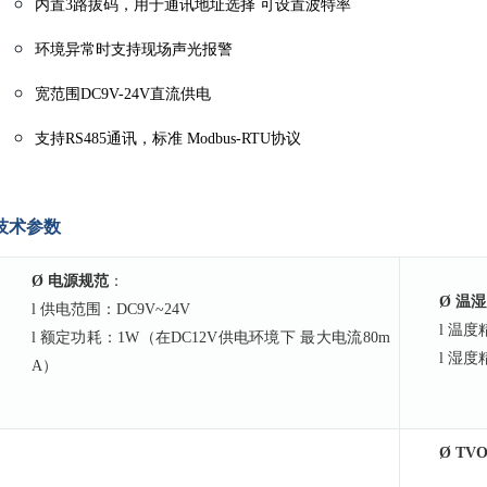
内置3路拔码，用于通讯地址选择 可设置波特率
环境异常时支持现场声光报警
宽范围DC9V-24V直流供电
支持RS485通讯，标准 Modbus-RTU协议
技术参数
Ø 电源规范
：
Ø 温
l
供电范围：DC9V~24V
l
温度精
l
额定功耗：1W（在DC12V供电环境下 最大电流80m
l
湿度精
A）
Ø
TV