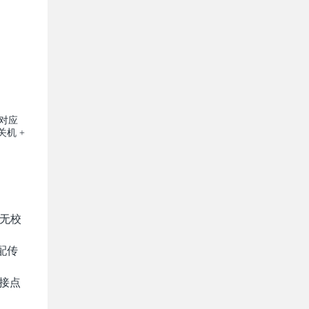
障对应
机 +
（无校
适配传
干接点