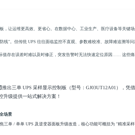
A01 控制板，让运维更高效、更省心。在数据中心、工业生产、医疗设备等关键
道防线”。但传统 UPS 往往面临监控不直观、参数难校准、故障难追溯等问
际值存在误差时难以及时修正，突发告警时无法快速定位原因…… 这些痛
司
推出三单 UPS 采样显示控制板（型号：GJ03UT12A01），凭
监控升级提供一站式解决方案！
控全场景
成，聚焦三单 / 单单 UPS 及逆变器面板升级改造，核心功能可概括为 “精准采样 