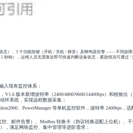
态）、3 个功能按键（开机 / 关机 / 静音）及蜂鸣器告警 —— 不同故
0.5 秒响），运维人员无需靠近即可快速判断设备状态，紧急情况可通过 “关
融入现有监控体系：
V1.6 版本新增波特率（2400/4800/9600/14400bps）和校验位
机或动环系统，实现远程数据采集；
ion2000、PowerManager 等单机监控软件，波特率 2400bps，
b 监控、邮件告警）、Modbus 转换卡（协议转换适配上位机）、
点信号），满足网络监控、集中管理等进阶需求；