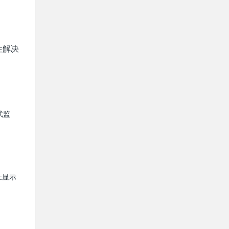
性解决
式监
让显示